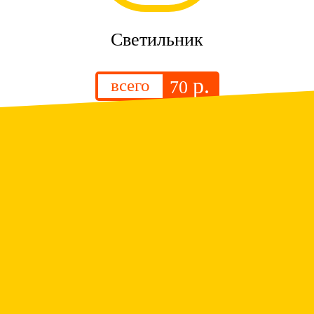
Светильник
р.
всего
70
.
Люстра
р.
всего
1 350