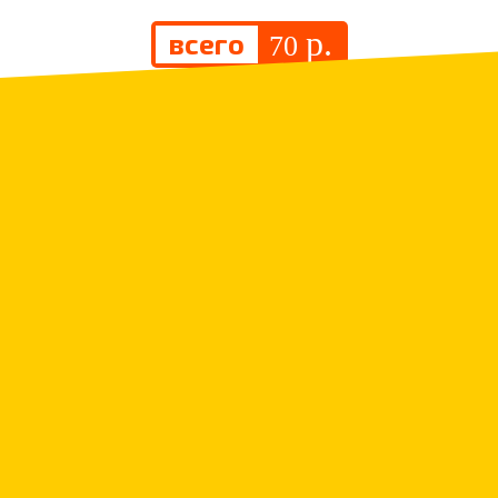
р.
всего
70
.
Люстра
р.
всего
1 350