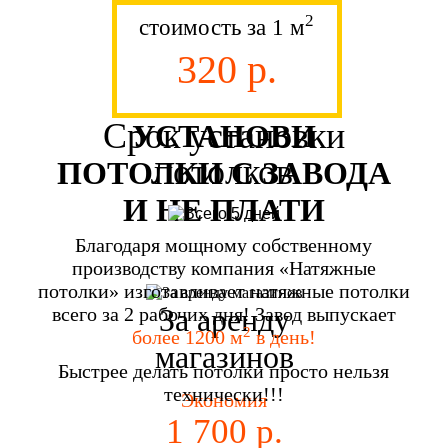
2
стоимость за 1 м
320 р.
Срок установки
УСТАНОВИ
потолков
ПОТОЛКИ С ЗАВОДА
И НЕ ПЛАТИ
Благодаря мощному собственному
производству компания «Натяжные
потолки» изготавливает натяжные потолки
За аренду
всего за 2 рабочих дня! Завод выпускает
2
более 1200 м
в день!
магазинов
Быстрее делать потолки просто нельзя
технически!!!
Экономия
1 700 р.